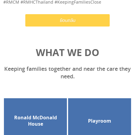
#RMCM #RMHCThailand #KeepingFamiliesClose
ย้อนกลับ
WHAT WE DO
Keeping families together and near the care they
need.
Ronald McDonald
Playroom
House