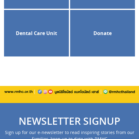
Dental Care Unit
Donate
NEWSLETTER SIGNUP
Sign up for our e-newsletter to read inspiring stories from our
families, keep up to date with RMHC